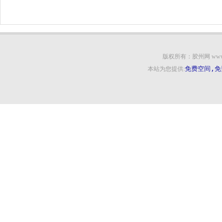
版权所有：胶州网 www.qcc91.
免费空间,免
本站为您提供: