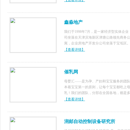
【查看详情】
者的信赖和认可。
鑫淼地产
我们于1998年7月，是一家经济型实体企业
司坐落在天津滨海新区津塘公路领先商务
寓，企业房地产开发分公司坐落于宝坻区
业注册资金5000万元，主营房地产开发、
【查看详情】
产业务咨询，地产投资、工程装修和商品
售。具有国家三级开发资质。企业旗
催乳网
母婴汇——是为孕、产妇和宝宝服务的团
本着宝宝第一的原则，让每个宝宝都吃上
乳！我们的团队，分部在全国各地，都是
从事医疗工作的专科类、技术类人员，都
【查看详情】
家资质的上岗证书。现在所从事的项目：
开奶、无痛催乳、排哺乳期的增生等，产
满
润邮自动控制设备研究所