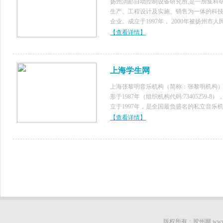
扬州润邮自动控制设备研究所,是一所集科
生产、工程设计及实施、销售为一体的科
企业。成立于1997年， 2000年被扬州市人
府首批认定为《民营科技企业》，2002年
【查看详情】
定为《江苏省民营科技企业》，江苏省生
促进网成员、是多家水利厅
上海学生网
上海张黎明音乐机构（简称：张黎明机构
形于1987年（组织机构代码:73405259-8）
立于1997年，是全国最负盛名的私立音乐
构。 机构最大的教学成果（学院精品课程
【查看详情】
——复式亲子课程、复式音乐教学 及 张氏
启蒙
版权所有：胶州网 www.qcc91.