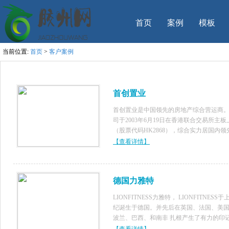
首页
案例
模板
当前位置:
首页
>
客户案例
首创置业
首创置业是中国领先的房地产综合营运商
司于2003年6月19日在香港联合交易所主板
（股票代码HK2868），综合实力居国内领
位。
【查看详情】
德国力雅特
LIONFITNESS力雅特， LIONFITNESS于
纪诞生于德国。并先后在英国、法国、美
波兰、巴西、和南非 扎根产生了有力的印
影响,凭借质量好性能好而得到业界和健身